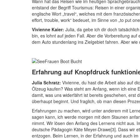
Wann hat das Reisen wie im heutigen Sprachgebrauch v
entstand der Begriff Tourismus: Reisen in einer organ
englische Wort „travel“, welches mit dem französischen 
effort, trouble, work“ bedeuet, im Sinne von „to put on
Vivienne Kaier:
Julia, da gebe ich dir doch tatsächli
bin, es lohnt auf jeden Fall. Aber die Vorbereitung auf
dem Auto stundenlang ins Zielgebiet fahren. Aber wie 
Erfahrung auf Knopfdruck funktionie
Julia Schratz:
Vivienne, du hast die Arbeit also auf
Ölzeug kaufen? Was steht am Anfang, wenn ich eine Er
damit, was uns widerfährt ist bereits geschehen, erst 
überhaupt beginnt. Und fraglich, ob man diesen Prozes
Erfahrungen zu machen, wird unter anderem mit Lernen
sagen kann, ich werde morgen mit dem Staunen anfange
nimmt. Wir lösen den Anfang des Lernens nicht aus. I
deutsche Pädagogin Käte Meyer-Drawe[3]. Dass wir et
entzogen. Beim Lernen, in der Erfahrung und auch im 