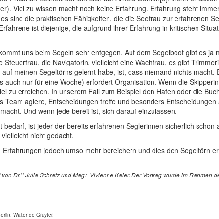
er). Viel zu wissen macht noch keine Erfahrung. Erfahrung steht imm
 es sind die praktischen Fähigkeiten, die die Seefrau zur erfahrenen S
ahrene ist diejenige, die aufgrund ihrer Erfahrung in kritischen Situa
mt uns beim Segeln sehr entgegen. Auf dem Segelboot gibt es ja nicht
die Steuerfrau, die Navigatorin, vielleicht eine Wachfrau, es gibt Trim
 auf meinen Segeltörns gelernt habe, ist, dass niemand nichts macht. 
 auch nur für eine Woche) erfordert Organisation. Wenn die Skipperin g
iel zu erreichen. In unserem Fall zum Beispiel den Hafen oder die Buch
ürs Team agiere, Entscheidungen treffe und besonders Entscheidungen 
 macht. Und wenn jede bereit ist, sich darauf einzulassen.
bedarf, ist jeder der bereits erfahrenen Seglerinnen sicherlich schon
ielleicht nicht gedacht.
Erfahrungen jedoch umso mehr bereichern und dies den Segeltörn erst s
in
a
 von Dr.
Julia Schratz und Mag.
Vivienne Kaier. Der Vortrag wurde im Rahmen de
rlin: Walter de Gruyter.