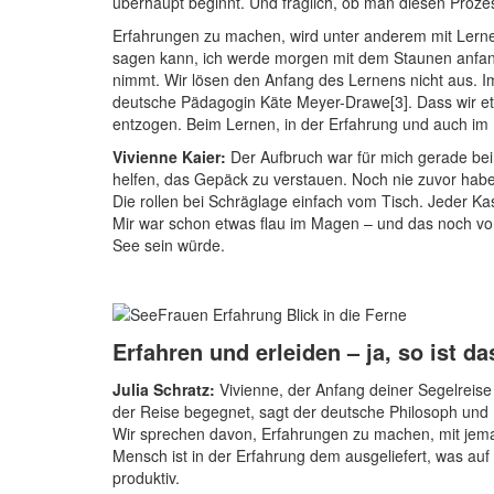
überhaupt beginnt. Und fraglich, ob man diesen Prozes
Erfahrungen zu machen, wird unter anderem mit Lernen
sagen kann, ich werde morgen mit dem Staunen anfange
nimmt. Wir lösen den Anfang des Lernens nicht aus. I
deutsche Pädagogin Käte Meyer-Drawe[3]. Dass wir et
entzogen. Beim Lernen, in der Erfahrung und auch im 
Vivienne Kaier:
Der Aufbruch war für mich gerade beim
helfen, das Gepäck zu verstauen. Noch nie zuvor hab
Die rollen bei Schräglage einfach vom Tisch. Jeder Kas
Mir war schon etwas flau im Magen – und das noch vor d
See sein würde.
Erfahren und erleiden – ja, so ist da
Julia Schratz:
Vivienne, der Anfang deiner Segelreise i
der Reise begegnet, sagt der deutsche Philosoph und P
Wir sprechen davon, Erfahrungen zu machen, mit jeman
Mensch ist in der Erfahrung dem ausgeliefert, was auf 
produktiv.