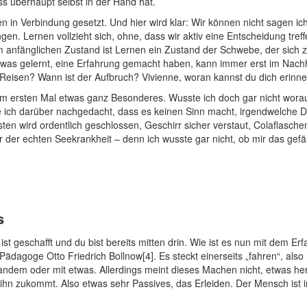
s überhaupt selbst in der Hand hat.
 in Verbindung gesetzt. Und hier wird klar: Wir können nicht sagen ic
n. Lernen vollzieht sich, ohne, dass wir aktiv eine Entscheidung tref
m anfänglichen Zustand ist Lernen ein Zustand der Schwebe, der sich
was gelernt, eine Erfahrung gemacht haben, kann immer erst im Nach
Reisen? Wann ist der Aufbruch? Vivienne, woran kannst du dich erinn
 ersten Mal etwas ganz Besonderes. Wusste ich doch gar nicht worauf 
e ich darüber nachgedacht, dass es keinen Sinn macht, irgendwelche D
ten wird ordentlich geschlossen, Geschirr sicher verstaut, Colaflasche
er echten Seekrankheit – denn ich wusste gar nicht, ob mir das gefällt,
s
st geschafft und du bist bereits mitten drin. Wie ist es nun mit dem Er
ädagoge Otto Friedrich Bollnow[4]. Es steckt einerseits „fahren“, als
dem oder mit etwas. Allerdings meint dieses Machen nicht, etwas herzu
ihn zukommt. Also etwas sehr Passives, das Erleiden. Der Mensch ist in