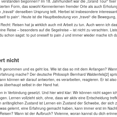
erstanden begonnen? Im 18. Jahrhundert war die „Grand Tour“ fixer Be
isierten Form, das sowohl Kennenlernen fremder Orte als auch Erholung 
„travail“ denselben Ursprung teilt. Hierbei ist insbesondere interessant,
eself to pain“. Heute ist die Hauptbedeutung von „travel“ die Bewegung, 
ch Recht: Reisen hat ja wirklich auch mit Arbeit zu tun. Auch wenn ich
 eine Reise – besonders auf die Segelreise – ist nicht zu verachten. Lis
du schon sagst: to put oneself to pain J und immer wieder mache ich d
rt nicht
 dich genommen und es geht los. Wie ist das so mit dem Anfangen? Wa
fahrung mache? Der deutsche Philosoph Bernhard Waldenfels[2] sprich
dann können wir darauf antworten, es verarbeiten, reagieren. Er ist als
s überhaupt selbst in der Hand hat.
 in Verbindung gesetzt. Und hier wird klar: Wir können nicht sagen ic
n. Lernen vollzieht sich, ohne, dass wir aktiv eine Entscheidung tref
m anfänglichen Zustand ist Lernen ein Zustand der Schwebe, der sich
was gelernt, eine Erfahrung gemacht haben, kann immer erst im Nach
Reisen? Wann ist der Aufbruch? Vivienne, woran kannst du dich erinn