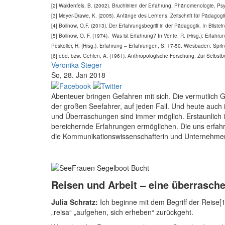
[2] Waldenfels, B. (2002). Bruchlinien der Erfahrung. Phänomenologie. P
[3] Meyer-Drawe, K. (2005). Anfänge des Lernens. Zeitschrift für Pädagogik
[4] Bollnow, O.F. (2013). Der Erfahrungsbegriff in der Pädagogik. In Bilste
[5] Bollnow, O. F. (1974). Was ist Erfahrung? In Vente, R. (Hrsg.): Erfahr
Peskoller, H. (Hrsg.). Erfahrung – Erfahrungen, S. 17-50. Wiesbaden: Spri
[6] ebd. bzw. Gehlen, A. (1961). Anthropologische Forschung. Zur Selbs
Veronika Steger
So, 28. Jan 2018
Abenteuer bringen Gefahren mit sich. Die vermutlich G
der großen Seefahrer, auf jeden Fall. Und heute auc
und Überraschungen sind immer möglich. Erstaunlich i
bereichernde Erfahrungen ermöglichen. Die uns erfahre
die Kommunikationswissenschafterin und Unternehme
Reisen und Arbeit – eine überrasch
Julia Schratz:
Ich beginne mit dem Begriff der Reise[
„reisa“ „aufgehen, sich erheben“ zurückgeht.