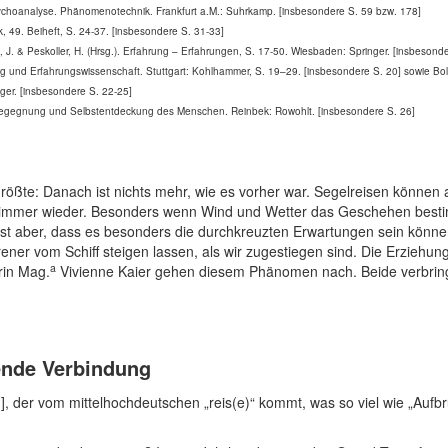
sychoanalyse. Phänomenotechnik. Frankfurt a.M.: Suhrkamp. [insbesondere S. 59 bzw. 178]
, 49. Beiheft, S. 24-37. [insbesondere S. 31-33]
in, J. & Peskoller, H. (Hrsg.). Erfahrung – Erfahrungen, S. 17-50. Wiesbaden: Springer. [insbesond
ung und Erfahrungswissenschaft. Stuttgart: Kohlhammer, S. 19–29. [insbesondere S. 20] sowie Bolln
nger. [insbesondere S. 22-25]
tbegegnung und Selbstentdeckung des Menschen. Reinbek: Rowohlt. [insbesondere S. 26]
rößte: Danach ist nichts mehr, wie es vorher war. Segelreisen können 
h immer wieder. Besonders wenn Wind und Wetter das Geschehen bestim
st aber, dass es besonders die durchkreuzten Erwartungen sein können
ner vom Schiff steigen lassen, als wir zugestiegen sind. Die Erziehung
a
rin Mag.
Vivienne Kaier gehen diesem Phänomen nach. Beide verbring
ende Verbindung
1], der vom mittelhochdeutschen „reis(e)“ kommt, was so viel wie „Auf