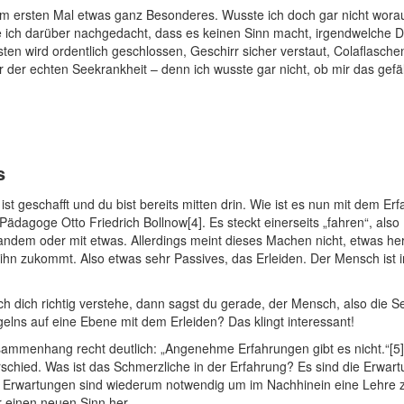
 ersten Mal etwas ganz Besonderes. Wusste ich doch gar nicht worauf 
e ich darüber nachgedacht, dass es keinen Sinn macht, irgendwelche D
ten wird ordentlich geschlossen, Geschirr sicher verstaut, Colaflasche
er echten Seekrankheit – denn ich wusste gar nicht, ob mir das gefällt,
s
st geschafft und du bist bereits mitten drin. Wie ist es nun mit dem Er
ädagoge Otto Friedrich Bollnow[4]. Es steckt einerseits „fahren“, als
dem oder mit etwas. Allerdings meint dieses Machen nicht, etwas herzu
ihn zukommt. Also etwas sehr Passives, das Erleiden. Der Mensch ist in
h dich richtig verstehe, dann sagst du gerade, der Mensch, also die Segl
elns auf eine Ebene mit dem Erleiden? Das klingt interessant!
Zusammenhang recht deutlich: „Angenehme Erfahrungen gibt es nicht.“[5
rschied. Was ist das Schmerzliche in der Erfahrung? Es sind die Erwart
 Erwartungen sind wiederum notwendig um im Nachhinein eine Lehre z
er einen neuen Sinn her.