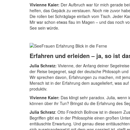
Vivienne Kaier:
Der Aufbruch war für mich gerade beim
helfen, das Gepäck zu verstauen. Noch nie zuvor hab
Die rollen bei Schräglage einfach vom Tisch. Jeder Kas
Mir war schon etwas flau im Magen – und das noch vor d
See sein würde.
Erfahren und erleiden – ja, so ist da
Julia Schratz:
Vivienne, der Anfang deiner Segelreise i
der Reise begegnet, sagt der deutsche Philosoph und P
Wir sprechen davon, Erfahrungen zu machen, mit jeman
Mensch ist in der Erfahrung dem ausgeliefert, was auf 
produktiv.
Vivienne Kaier:
Das klingt sehr paradox. Julia, wenn ic
können über ihr Tun? Bringst du die Erfahrung des Seg
Julia Schratz
: Otto Friedrich Bollnow ist in diesem 
Begriffen gibt es in der Philosophie einen großen Unte
enttäuschte Erwartung. Und genau diese enttäuschten
sich auseinandersetzt mit dem was passiert ist, stellt 