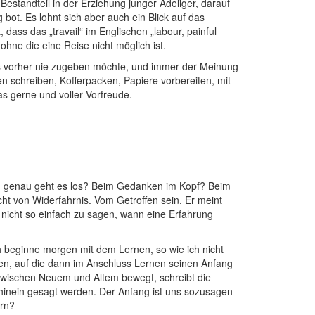
standteil in der Erziehung junger Adeliger, darauf
bot. Es lohnt sich aber auch ein Blick auf das
 dass das „travail“ im Englischen „labour, painful
ohne die eine Reise nicht möglich ist.
 das vorher nie zugeben möchte, und immer der Meinung
ten schreiben, Kofferpacken, Papiere vorbereiten, mit
as gerne und voller Vorfreude.
nn genau geht es los? Beim Gedanken im Kopf? Beim
t von Widerfahrnis. Vom Getroffen sein. Er meint
o nicht so einfach zu sagen, wann eine Erfahrung
h beginne morgen mit dem Lernen, so wie ich nicht
fen, auf die dann im Anschluss Lernen seinen Anfang
 zwischen Neuem und Altem bewegt, schreibt die
hinein gesagt werden. Der Anfang ist uns sozusagen
ern?