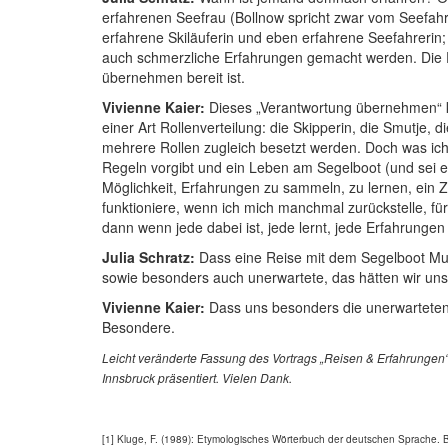
erfahrenen Seefrau (Bollnow spricht zwar vom Seefahr
erfahrene Skiläuferin und eben erfahrene Seefahrerin;
auch schmerzliche Erfahrungen gemacht werden. Die Erf
übernehmen bereit ist.
Vivienne Kaier:
Dieses „Verantwortung übernehmen“ kom
einer Art Rollenverteilung: die Skipperin, die Smutje, 
mehrere Rollen zugleich besetzt werden. Doch was ich
Regeln vorgibt und ein Leben am Segelboot (und sei es
Möglichkeit, Erfahrungen zu sammeln, zu lernen, ein Z
funktioniere, wenn ich mich manchmal zurückstelle, f
dann wenn jede dabei ist, jede lernt, jede Erfahrungen
Julia Schratz:
Dass eine Reise mit dem Segelboot Mut 
sowie besonders auch unerwartete, das hätten wir uns v
Vivienne Kaier:
Dass uns besonders die unerwarteten 
Besondere.
Leicht veränderte Fassung des Vortrags „Reisen & Erfahrungen“
Innsbruck präsentiert. Vielen Dank.
[1] Kluge, F. (1989): Etymologisches Wörterbuch der deutschen Sprache. Be