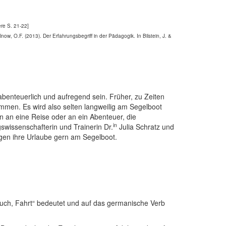
ere S. 21-22]
ow, O.F. (2013). Der Erfahrungsbegriff in der Pädagogik. In Bilstein, J. &
abenteuerlich und aufregend sein. Früher, zu Zeiten
men. Es wird also selten langweilig am Segelboot
 an eine Reise oder an ein Abenteuer, die
in
swissenschafterin und Trainerin Dr.
Julia Schratz und
en ihre Urlaube gern am Segelboot.
bruch, Fahrt“ bedeutet und auf das germanische Verb