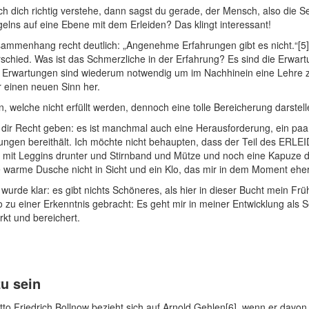
h dich richtig verstehe, dann sagst du gerade, der Mensch, also die Segl
elns auf eine Ebene mit dem Erleiden? Das klingt interessant!
Zusammenhang recht deutlich: „Angenehme Erfahrungen gibt es nicht.“[5
rschied. Was ist das Schmerzliche in der Erfahrung? Es sind die Erwart
 Erwartungen sind wiederum notwendig um im Nachhinein eine Lehre z
er einen neuen Sinn her.
 welche nicht erfüllt werden, dennoch eine tolle Bereicherung darstel
d dir Recht geben: es ist manchmal auch eine Herausforderung, ein p
ngen bereithält. Ich möchte nicht behaupten, dass der Teil des ERLEID
lt, mit Leggins drunter und Stirnband und Mütze und noch eine Kapuze d
e warme Dusche nicht in Sicht und ein Klo, das mir in dem Moment eh
rde klar: es gibt nichts Schöneres, als hier in dieser Bucht mein Früh
 zu einer Erkenntnis gebracht: Es geht mir in meiner Entwicklung als Se
rkt und bereichert.
zu sein
Friedrich Bollnow bezieht sich auf Arnold Gehlen[6], wenn er davon sp