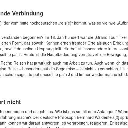
ende Verbindung
1], der vom mittelhochdeutschen „reis(e)“ kommt, was so viel wie „Auf
erstanden begonnen? Im 18. Jahrhundert war die „Grand Tour“ fixer Be
isierten Form, das sowohl Kennenlernen fremder Orte als auch Erholung 
„travail“ denselben Ursprung teilt. Hierbei ist insbesondere interessant,
eself to pain“. Heute ist die Hauptbedeutung von „travel“ die Bewegung, 
ch Recht: Reisen hat ja wirklich auch mit Arbeit zu tun. Auch wenn ich
 eine Reise – besonders auf die Segelreise – ist nicht zu verachten. Lis
du schon sagst: to put oneself to pain J und immer wieder mache ich d
rt nicht
 dich genommen und es geht los. Wie ist das so mit dem Anfangen? Wa
fahrung mache? Der deutsche Philosoph Bernhard Waldenfels[2] sprich
dann können wir darauf antworten, es verarbeiten, reagieren. Er ist als