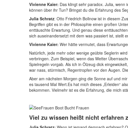
Vivienne Kaier:
Das klingt sehr paradox. Julia, wenn ic
können über ihr Tun? Bringst du die Erfahrung des Seg
Julia Schratz
: Otto Friedrich Bollnow ist in diesem 
Begriffen gibt es in der Philosophie einen großen Unte
enttäuschte Erwartung. Und genau diese enttäuschten
sich auseinandersetzt mit dem was passiert ist, stellt 
Vivienne Kaier:
Wer hätte vermutet, dass Erwartungen,
Natürlich, jede mehr oder wenige geübte Seglerin wir
verbringen. Zum Beispiel, wenn das Wetter Überraschu
Spielregeln vorgab. Als ich in Ölzeug dick eingewicke
war nass, stürmisch, Regentropfen vor den Augen. Di
Aber am nächsten Morgen ging die Sonne auf und mir wu
es tausend Mal Wert.Es hat mich dieses „Erleiden“ also
bekommen. Vielmehr ist es die Erfahrung, die mich stä
Viel zu wissen heißt nicht erfahren 
Julia Schratz:
Wann ist jemand demnach erfahren? Otto 