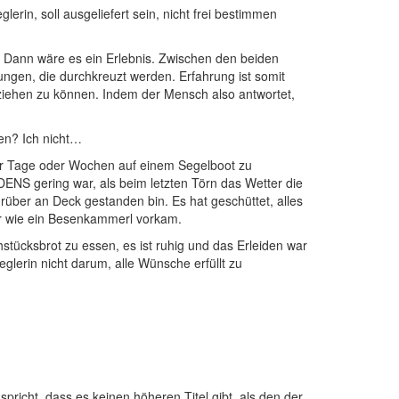
erin, soll ausgeliefert sein, nicht frei bestimmen
] Dann wäre es ein Erlebnis. Zwischen den beiden
ungen, die durchkreuzt werden. Erfahrung ist somit
iehen zu können. Indem der Mensch also antwortet,
len? Ich nicht…
aar Tage oder Wochen auf einem Segelboot zu
ENS gering war, als beim letzten Törn das Wetter die
rüber an Deck gestanden bin. Es hat geschüttet, alles
er wie ein Besenkammerl vorkam.
stücksbrot zu essen, es ist ruhig und das Erleiden war
glerin nicht darum, alle Wünsche erfüllt zu
richt, dass es keinen höheren Titel gibt, als den der